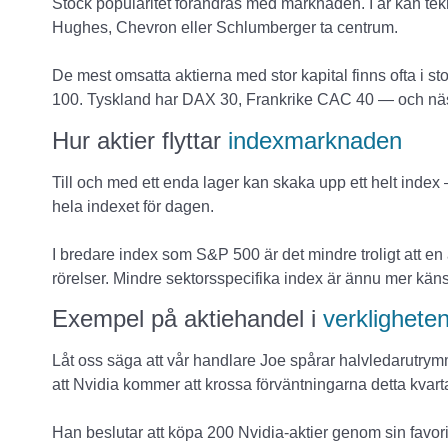
Stock popularitet förändras med marknaden. I år kan tek
Hughes, Chevron eller Schlumberger ta centrum.
De mest omsatta aktierna med stor kapital finns ofta i st
100. Tyskland har DAX 30, Frankrike CAC 40 — och nästan
Hur aktier flyttar
indexmarknaden
Till och med ett enda lager kan skaka upp ett helt index
hela indexet för dagen.
I bredare index som S&P 500 är det mindre troligt att e
rörelser. Mindre sektorsspecifika index är ännu mer känsl
Exempel på aktiehandel i
verklighete
Låt oss säga att vår handlare Joe spårar halvledarutrym
att Nvidia kommer att krossa förväntningarna detta kvarta
Han beslutar att köpa 200 Nvidia-aktier genom sin favori