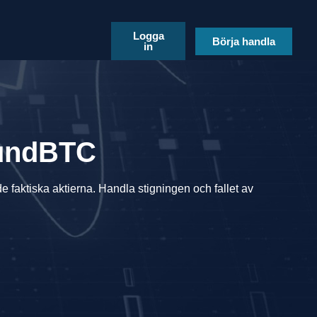
Logga
Börja handla
in
FundBTC
 de faktiska aktierna. Handla stigningen och fallet av