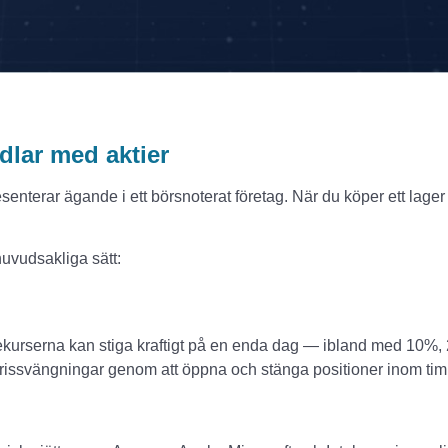
dlar med aktier
esenterar ägande i ett börsnoterat företag. När du köper ett lager 
huvudsakliga sätt:
kurserna kan stiga kraftigt på en enda dag — ibland med 10%, 20
a prissvängningar genom att öppna och stänga positioner inom timm