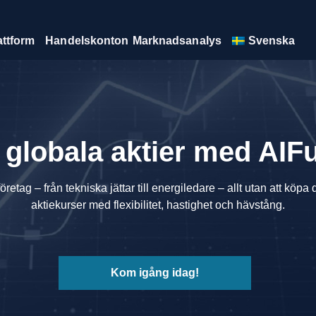
ttform
Handelskonton
Marknadsanalys
Svenska
 globala aktier med AI
retag – från tekniska jättar till energiledare – allt utan att köpa
aktiekurser med flexibilitet, hastighet och hävstång.
Kom igång idag!