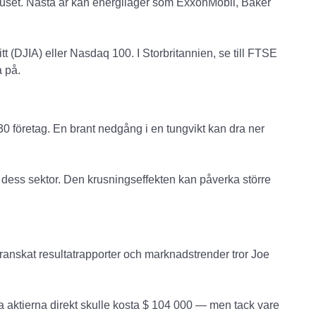
ljuset. Nästa år kan energilager som ExxonMobil, Baker
t (DJIA) eller Nasdaq 100. I Storbritannien, se till FTSE
a på.
30 företag. En brant nedgång i en tungvikt kan dra ner
a dess sektor. Den krusningseffekten kan påverka större
ranskat resultatrapporter och marknadstrender tror Joe
pa aktierna direkt skulle kosta $ 104 000 — men tack vare