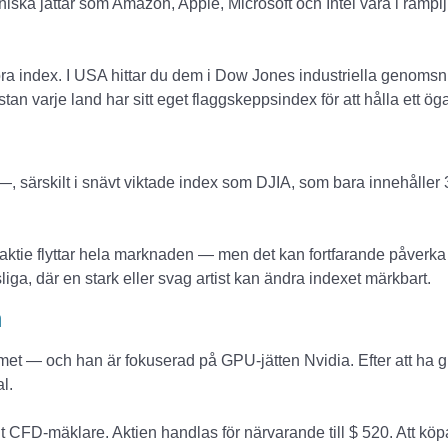
niska jättar som Amazon, Apple, Microsoft och Intel vara i ramp
ora index. I USA hittar du dem i Dow Jones industriella genomsnit
 varje land har sitt eget flaggskeppsindex för att hålla ett ög
 —, särskilt i snävt viktade index som DJIA, som bara innehåller 
n aktie flyttar hela marknaden — men det kan fortfarande påverk
iga, där en stark eller svag artist kan ändra indexet märkbart.
n
met — och han är fokuserad på GPU-jätten Nvidia. Efter att ha g
l.
t CFD-mäklare. Aktien handlas för närvarande till $ 520. Att kö