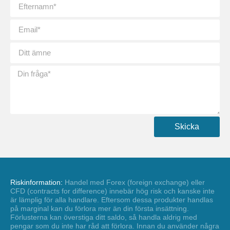
Skicka
Riskinformation:
Handel med Forex (foreign exchange) eller
CFD (contracts for difference) innebär hög risk och kanske inte
är lämplig för alla handlare. Eftersom dessa produkter handlas
på marginal kan du förlora mer än din första insättning.
Förlusterna kan överstiga ditt saldo, så handla aldrig med
pengar som du inte har råd att förlora. Innan du använder några