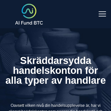
Skräddarsydda
handelskonton för
alla typer av handlare
Oavsett vilken nivå din handelsupplevelse är, har vi