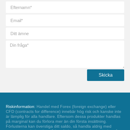
Skicka
Riskinformation:
Handel med Forex (foreign exchange) eller
CFD (contracts for difference) innebär hög risk och kanske inte
är lämplig för alla handlare. Eftersom dessa produkter handlas
på marginal kan du förlora mer än din första insättning.
Förlusterna kan överstiga ditt saldo, så handla aldrig med