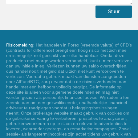
Stuur
Risicomelding:
Het handelen in Forex (vreemde valuta) of CFD’s
(contracts for difference) brengt een hoog risico met zich mee
en is mogelijk niet geschikt voor elke handelaar. Omdat deze
producten met marge worden verhandeld, kunt u meer verliezen
dan uw initiële inleg. Verliezen kunnen uw saldo overschrijden,
dus handel nooit met geld dat u zich niet kunt veroorloven te
verliezen. Voordat u gebruik maakt van diensten aangeboden
door AIFundBTC, zorg ervoor dat u de risico’s verbonden aan
handel met een hefboom volledig begrijpt. De informatie op
deze site is alleen voor algemene doeleinden en mag niet
worden gezien als persoonlijk financieel advies. Wij raden u ten
zeerste aan om een gekwalificeerde, onafhankelijke financieel
adviseur te raadplegen voordat u beleggingsbeslissingen
neemt. Onze brokerage website maakt gebruik van cookies om
de gebruikerservaring te verbeteren, prestaties te analyseren,
gebruikersvoorkeuren op te slaan en relevante advertenties te
leveren, waaronder gedrags- en remarketingcampagnes. Zowel
sessie- als langetermijncookies zijn actief tijdens uw gebruik van