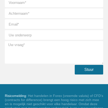
Stuur
Risicomelding:
Het handelen in Forex (vreemde valuta) of CFD’s
(contracts for difference) brengt een hoog risico met zich mee
en is mogelijk niet geschikt voor elke handelaar. Omdat deze