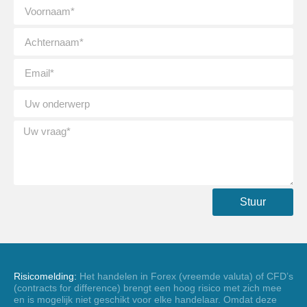
Stuur
Risicomelding:
Het handelen in Forex (vreemde valuta) of CFD’s
(contracts for difference) brengt een hoog risico met zich mee
en is mogelijk niet geschikt voor elke handelaar. Omdat deze