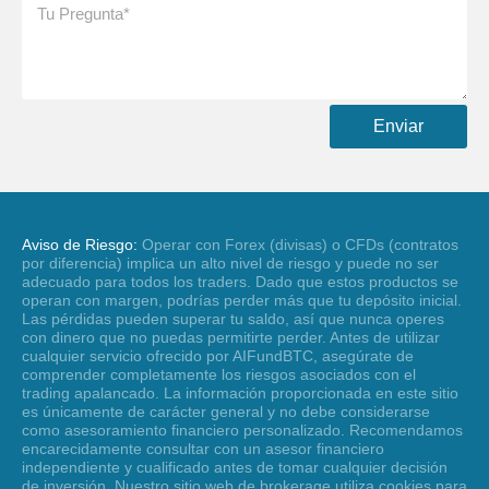
Enviar
Aviso de Riesgo:
Operar con Forex (divisas) o CFDs (contratos
por diferencia) implica un alto nivel de riesgo y puede no ser
adecuado para todos los traders. Dado que estos productos se
operan con margen, podrías perder más que tu depósito inicial.
Las pérdidas pueden superar tu saldo, así que nunca operes
con dinero que no puedas permitirte perder. Antes de utilizar
cualquier servicio ofrecido por AIFundBTC, asegúrate de
comprender completamente los riesgos asociados con el
trading apalancado. La información proporcionada en este sitio
es únicamente de carácter general y no debe considerarse
como asesoramiento financiero personalizado. Recomendamos
encarecidamente consultar con un asesor financiero
independiente y cualificado antes de tomar cualquier decisión
de inversión. Nuestro sitio web de brokerage utiliza cookies para