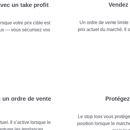
Vendez 
ec un take profit
Un ordre de vente limite
rsque votre prix cible est
prix actuel du marché. Il s
mieux — vous sécurisez vos
 un ordre de vente
Protégez
Le stop loss vous protège
el. Il s’active lorsque le
position lorsque le marc
capturer les tendances