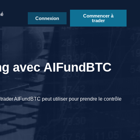
hé
Commencer à
Connexion
trader
ding avec AIFundBTC
trader AIFundBTC peut utiliser pour prendre le contrôle