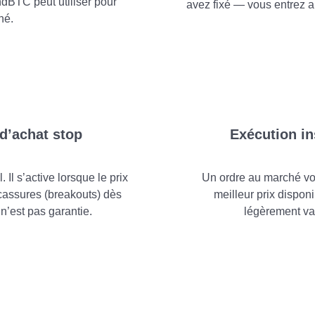
ndBTC peut utiliser pour
avez fixé — vous entrez ai
hé.
 d’achat stop
Exécution in
Il s’active lorsque le prix
Un ordre au marché vo
 cassures (breakouts) dès
meilleur prix disponi
 n’est pas garantie.
légèrement va